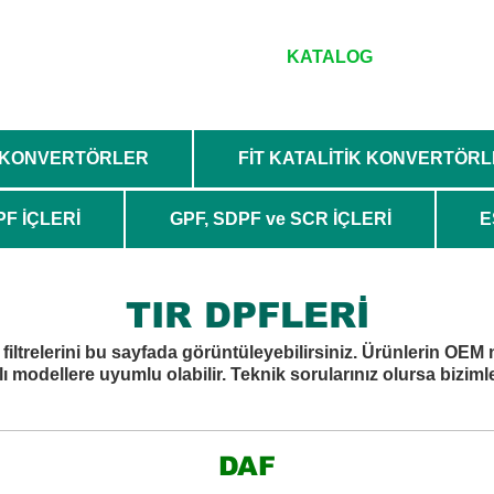
MIZDA
SERVİSLERİMİZ
KATALOG
İLETİŞİ
K KONVERTÖRLER
FİT KATALİTİK KONVERTÖR
PF İÇLERİ
GPF, SDPF ve SCR İÇLERİ
E
TIR DPFLERİ
 filtrelerini bu sayfada görüntüleyebilirsiniz. Ürünlerin OEM 
 modellere uyumlu olabilir. Teknik sorularınız olursa bizimle 
DAF