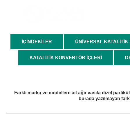
ANA SAYFA
HAKKI
İÇİNDEKİLER
ÜNİVERSAL KATALİTİ
KATALİTİK KONVERTÖR İÇLERİ
D
Farklı marka ve modellere ait ağır vasıta dizel partikül
burada yazılmayan farklı