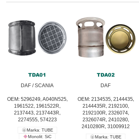
TDA01
TDA02
DAF / SCANIA
DAF
OEM: 5296249, A040N525,
OEM: 2134535, 2144435,
1961522, 1961522R,
2144435R, 2192100,
2137443, 2137443R,
2192100R, 2326074,
2274555, 574223
2326074R, 2410280,
2410280R, 31009912
Marka: TUBE
Monolit: SiC
Marka: TUBE