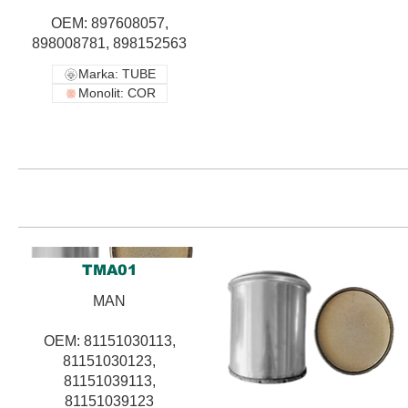
OEM: 897608057,
898008781, 898152563
Marka: TUBE
Monolit: COR
TMA01
MAN
OEM: 81151030113,
81151030123,
81151039113,
81151039123