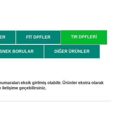
Arayın
M
TIR DPFLERİ
LER
FİT DPFLER
SNEK BORULAR
DİĞER ÜRÜNLER
numaraları eksik girilmiş olabilir. Ürünler ekstra olarak
iletişime geçebilirsiniz.