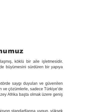
Arayın
M
onumuz
şmış, köklü bir aile işletmesidir.
nde büyümesini sürdüren bir yapıya
ktörde saygı duyulan ve güvenilen
rün ve çözümlerle, sadece Türkiye’de
uzey Afrika başta olmak üzere geniş
emisyon standartlarına uygun, yüksek