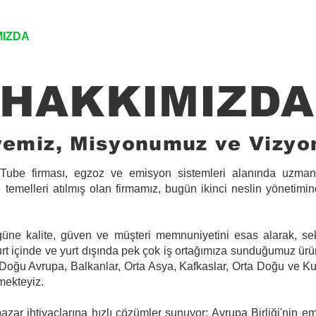
MIZDA
SERVİSLERİMİZ
KATALOG
İLETİŞİ
HAKKIMIZDA
yemiz, Misyonumuz ve Vizy
 Tube firması, egzoz ve emisyon sistemleri alanında uzmanla
emelleri atılmış olan firmamız, bugün ikinci neslin yönetimi
ne kalite, güven ve müşteri memnuniyetini esas alarak, se
Yurt içinde ve yurt dışında pek çok iş ortağımıza sunduğumuz ü
Doğu Avrupa, Balkanlar, Orta Asya, Kafkaslar, Orta Doğu ve K
mekteyiz.
azar ihtiyaçlarına hızlı çözümler sunuyor; Avrupa Birliği'nin 