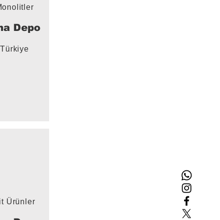
onolitler
na Depo
Türkiye
it Ürünler