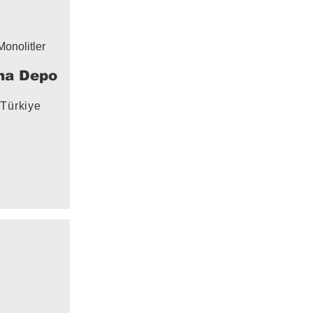
Monolitler
na Depo
Türkiye