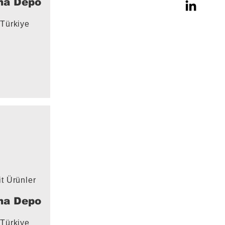
na Depo
Türkiye
it Ürünler
na Depo
Türkiye