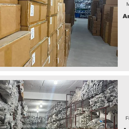
M
A
F