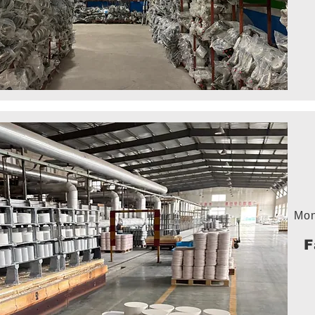
Mon
F