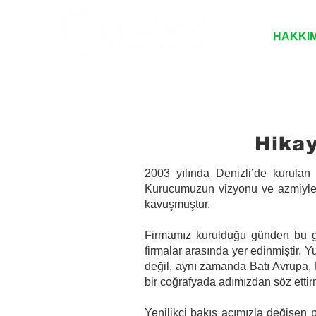
ANA SAYFA
HAKKI
Hika
2003 yılında Denizli’de kurulan
Kurucumuzun vizyonu ve azmiyle t
kavuşmuştur.
Firmamız kurulduğu günden bu gü
firmalar arasında yer edinmiştir. 
değil, aynı zamanda Batı Avrupa, 
bir coğrafyada adımızdan söz ettir
Yenilikçi bakış açımızla değişen p