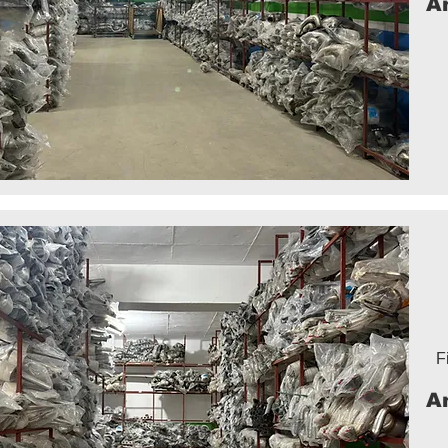
A
F
A