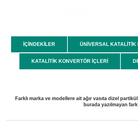
ANA SAYFA
HAKKI
İÇİNDEKİLER
ÜNİVERSAL KATALİTİ
KATALİTİK KONVERTÖR İÇLERİ
D
Farklı marka ve modellere ait ağır vasıta dizel partikül
burada yazılmayan farklı