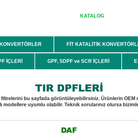
MIZDA
SERVİSLERİMİZ
KATALOG
İLETİŞİ
K KONVERTÖRLER
FİT KATALİTİK KONVERTÖR
PF İÇLERİ
GPF, SDPF ve SCR İÇLERİ
E
TIR DPFLERİ
 filtrelerini bu sayfada görüntüleyebilirsiniz. Ürünlerin OEM 
 modellere uyumlu olabilir. Teknik sorularınız olursa bizimle 
DAF