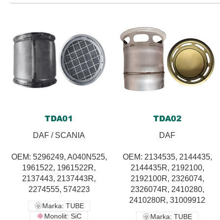
TDA01
TDA02
DAF / SCANIA
DAF
OEM: 5296249, A040N525,
OEM: 2134535, 2144435,
1961522, 1961522R,
2144435R, 2192100,
2137443, 2137443R,
2192100R, 2326074,
2274555, 574223
2326074R, 2410280,
2410280R, 31009912
Marka: TUBE
Monolit: SiC
Marka: TUBE