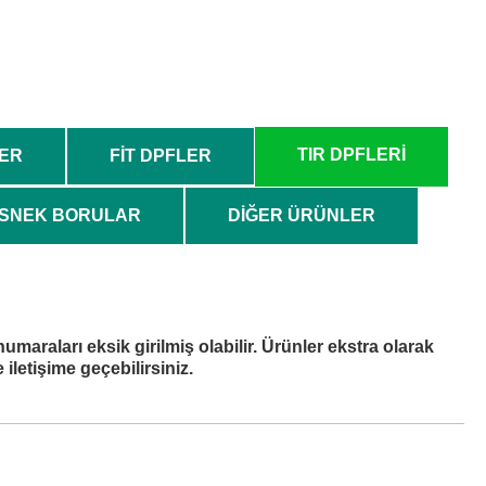
Arayın
M
TIR DPFLERİ
LER
FİT DPFLER
SNEK BORULAR
DİĞER ÜRÜNLER
numaraları eksik girilmiş olabilir. Ürünler ekstra olarak
iletişime geçebilirsiniz.